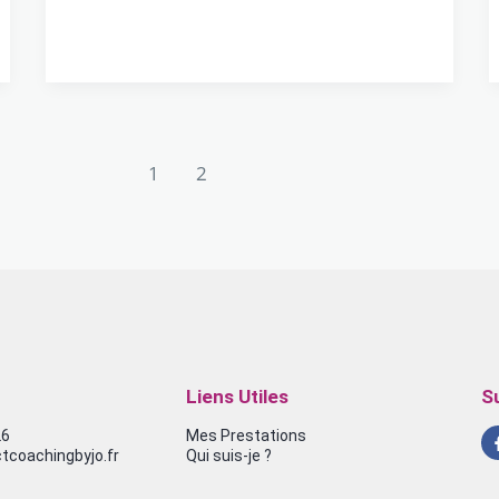
1
2
Liens Utiles
S
26
Mes Prestations
coachingbyjo.fr
Qui suis-je ?