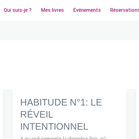
Qui suis-je ?
Mes livres
Evénements
Réservation
HABITUDE
HABITUDE N°1: LE
N°1:
RÉVEIL
LE
INTENTIONNEL
RÉVEIL
INTENTIONNEL
A quand remonte la dernière fois, où