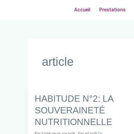
Aller
Pagination
Accueil
Prestations
au
d’article
contenu
article
HABITUDE
HABITUDE N°2: LA
N°2:
SOUVERAINETÉ
LA
NUTRITIONNELLE
SOUVERAINETÉ
NUTRITIONNELLE
En tant que coach, j’ai placé la