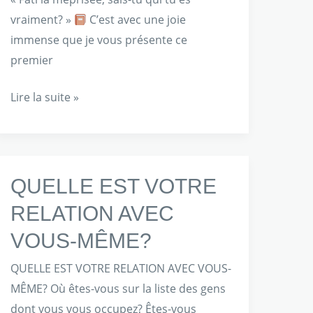
BY
vraiment? »
C’est avec une joie
JO
immense que je vous présente ce
premier
Lire la suite »
QUELLE
QUELLE EST VOTRE
EST
RELATION AVEC
VOTRE
VOUS-MÊME?
RELATION
AVEC
QUELLE EST VOTRE RELATION AVEC VOUS-
VOUS-
MÊME? Où êtes-vous sur la liste des gens
MÊME?
dont vous vous occupez? Êtes-vous