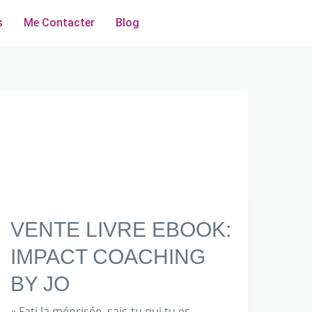
s
Me Contacter
Blog
VENTE
VENTE LIVRE EBOOK:
LIVRE
IMPACT COACHING
EBOOK:
BY JO
IMPACT
COACHING
« Fati la méprisée, sais-tu qui tu es