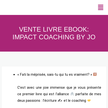
Aller
Navigation
Men
au
des
contenu
articles
VENTE LIVRE EBOOK:
IMPACT COACHING BY JO
« Fati la méprisée, sais-tu qui tu es vraiment? »
C’est avec une joie immense que je vous présente
ce premier livre qui est l’alliance
parfaite de mes
deux passions : l’écriture ✍ et le coaching